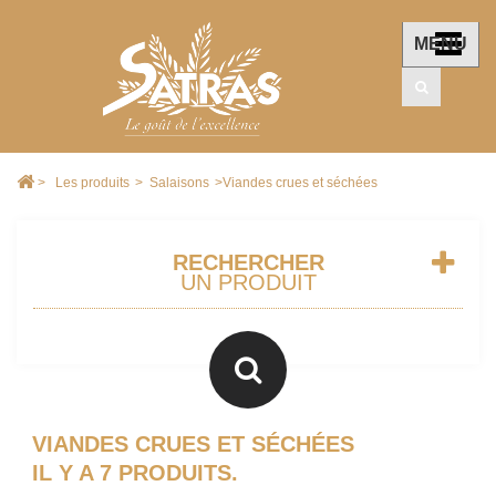
MENU
>
Les produits
>
Salaisons
>
Viandes crues et séchées
RECHERCHER
UN PRODUIT
VIANDES CRUES ET SÉCHÉES
IL Y A 7 PRODUITS.