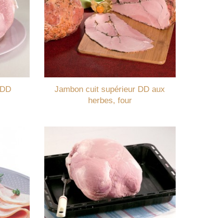
 DD
Jambon cuit supérieur DD aux
herbes, four