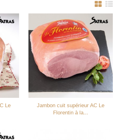
AC Le
Jambon cuit supérieur AC Le
Florentin à la...