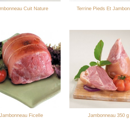
mbonneau Cuit Nature
Terrine Pieds Et Jambo
Jambonneau Ficelle
Jambonneau 350 g