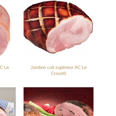
AC Le
Jambon cuit supérieur AC Le
Croustil