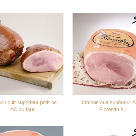
n cuit supérieur petit os
Jambon cuit supérieur 
AC au four
Florentin à...