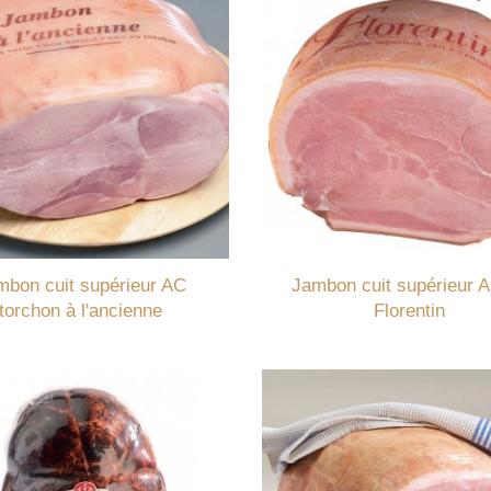
mbon cuit supérieur AC
Jambon cuit supérieur 
torchon à l'ancienne
Florentin