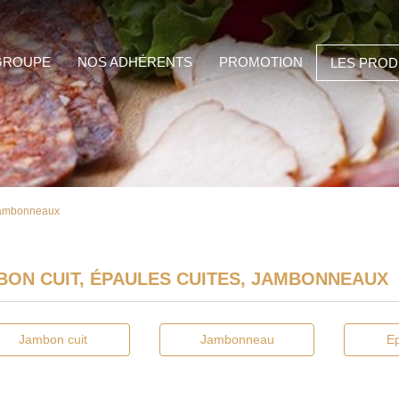
GROUPE
NOS ADHÉRENTS
PROMOTION
LES PROD
 jambonneaux
BON CUIT, ÉPAULES CUITES, JAMBONNEAUX
Jambon cuit
Jambonneau
Ep