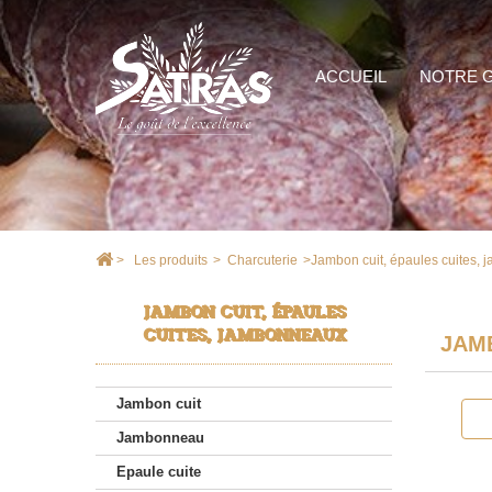
ACCUEIL
NOTRE 
>
Les produits
>
Charcuterie
>
Jambon cuit, épaules cuites,
JAMBON CUIT, ÉPAULES
CUITES, JAMBONNEAUX
JAM
Jambon cuit
Jambonneau
Epaule cuite