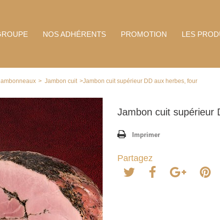
GROUPE
NOS ADHÉRENTS
PROMOTION
LES PROD
, jambonneaux
>
Jambon cuit
>
Jambon cuit supérieur DD aux herbes, four
Jambon cuit supérieur 
Imprimer
Partagez