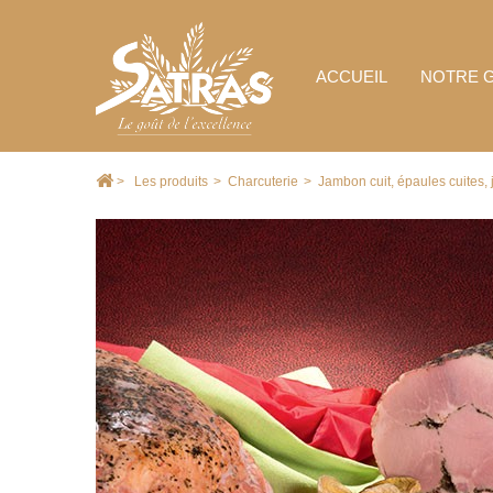
ACCUEIL
NOTRE 
>
Les produits
>
Charcuterie
>
Jambon cuit, épaules cuites