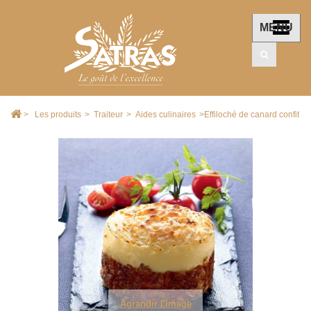
MENU
>
Les produits
>
Traiteur
>
Aides culinaires
>
Effiloché de canard confit
Agrandir l'image