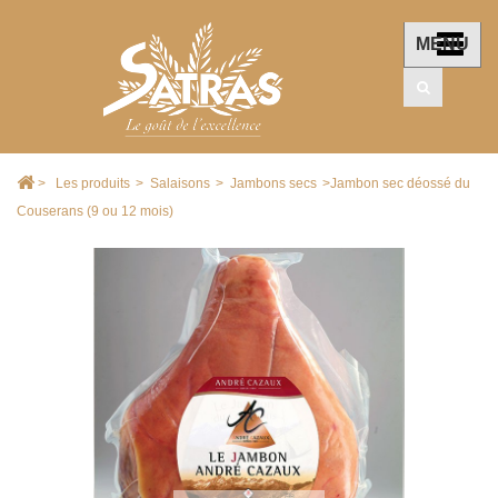
MENU
>
Les produits
>
Salaisons
>
Jambons secs
>
Jambon sec déossé du
Couserans (9 ou 12 mois)