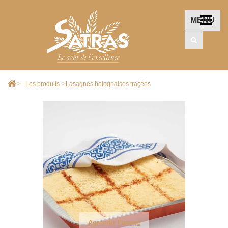
MENU
>
Les produits
>
Lasagnes bolognaises traçées
Agrandir l'image