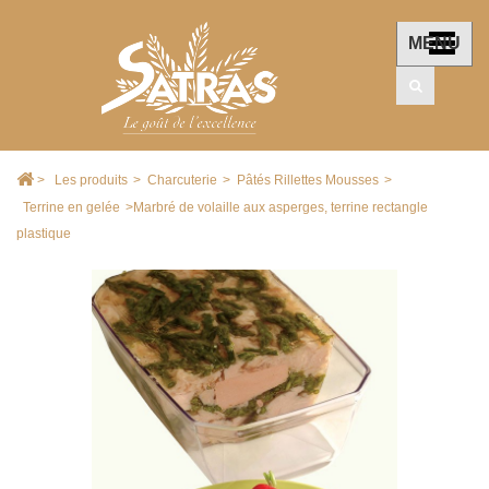
MENU
>
Les produits
>
Charcuterie
>
Pâtés Rillettes Mousses
>
Terrine en gelée
>
Marbré de volaille aux asperges, terrine rectangle
plastique